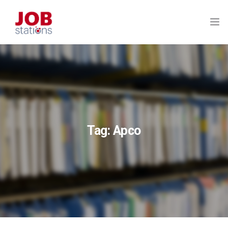
HOME
L’ECOSISTEMA
PERCHÉ FUNZIONA
Tag: Apco
I VANTAGGI PER L’AZIENDA
CONTATTACI
FAQ E RISORSE