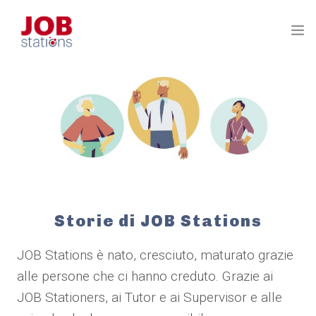
HOME
L’ECOSISTEMA
PERCHÉ FUNZIONA
I VANTAGGI PER L’AZIENDA
CONTATTACI
Storie di JOB Stations
FAQ E RISORSE
JOB Stations è nato, cresciuto, maturato grazie
alle persone che ci hanno creduto. Grazie ai
JOB Stationers, ai Tutor e ai Supervisor e alle