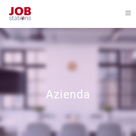
HOME
L’ECOSISTEMA
PERCHÉ FUNZIONA
I VANTAGGI PER L’AZIENDA
Azienda
CONTATTACI
FAQ E RISORSE